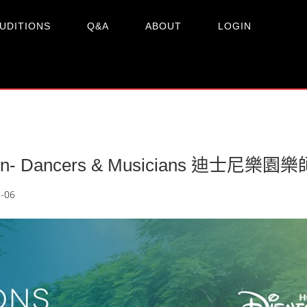
UDITIONS
Q&A
ABOUT
LOGIN
ition- Dancers & Musicians 迪士尼
-06