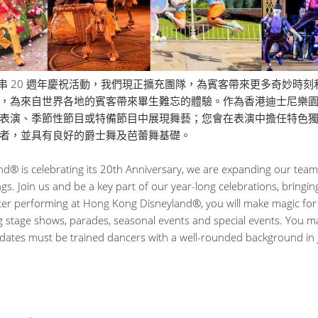
串 20 週年慶祝活動，我們現正擴充團隊，為賓客帶來更多奇妙時
，為來自世界各地的賓客帶來畢生難忘的體驗。作為香港迪士尼樂園
表演、季節性節目或特備節目中展現舞藝；您會在表演中擔任特色
者，並具有良好的爵士舞及芭蕾舞基礎。
nd® is celebrating its 20th Anniversary, we are expanding our team
s. Join us and be a key part of our year-long celebrations, bringin
er performing at Hong Kong Disneyland®, you will make magic for 
ng stage shows, parades, seasonal events and special events. You ma
idates must be trained dancers with a well-rounded background in J