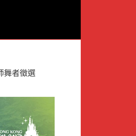
樂園樂師舞者徵選