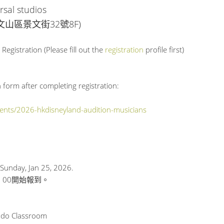
sal studios
山區景文街32號8F)
Registration (Please fill out the
registration
profile first)
 form after completing registration:
events/2026-hkdisneyland-audition-musicians
 Sunday, Jan 25, 2026.
 1：00開始報到。
udo Classroom