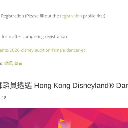
Registration (Please fill out the
registration
profile first)
 form after completing registration:
events/2026-disney-audition-female-dancer-ec
ed:
樂師
,
舞者
 Hong Kong Disneyland® Dancer
-18