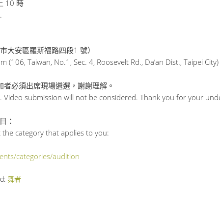
 10 時
.
台北市大安區羅斯福路四段1 號）
106, Taiwan, No.1, Sec. 4, Roosevelt Rd., Da’an Dist., Taipei City)
參加者必須出席現場遴選，謝謝理解。
n. Video submission will not be considered. Thank you for your und
目：
t the category that applies to you:
vents/categories/audition
ed:
舞者