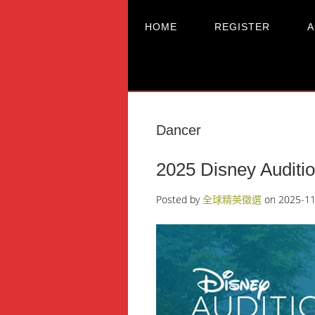
HOME
REGISTER
A
Dancer
2025 Disney Aud
Posted by
全球精英徵選
on
2025-11