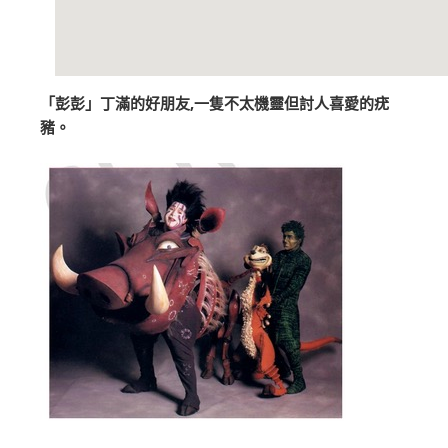
「彭彭」丁滿的好朋友,一隻不太機靈但討人喜愛的疣
豬。