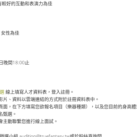
有較好的互動和表演力為佳
，女性為佳
日晚間18:00止
選
線上填寫人才資料表，登入註冊。
影片、資料以雲端連結的方式附於註冊資料表中。
頁面，在下方填寫您欲報名項目（樂器種類），以及您目前的身高體
名甄選。
會主動聯繫您進行線上面試。
球徵選小組
audition@truefantasy.tw
或於粉絲頁詢問