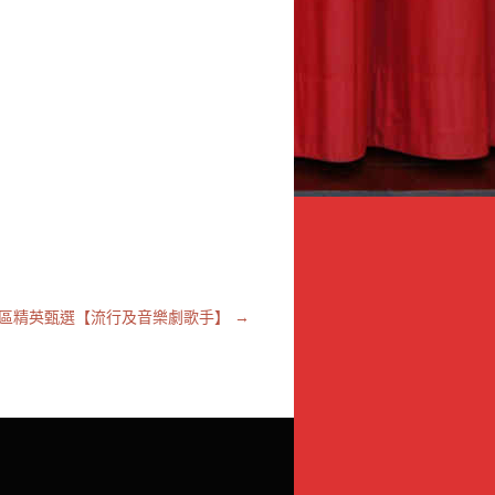
區精英甄選【流行及音樂劇歌手】
→