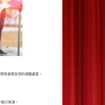
眾帶來激情澎湃的視聽盛宴。
令進行表演。