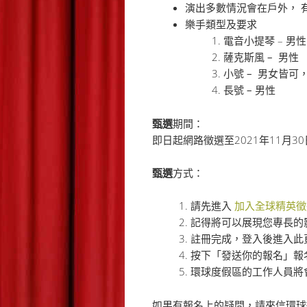
演出多數情況會在戶外， 
樂手類型及要求
電音小提琴 – 男性
薩克斯風 – 男性
小號 – 男女皆可
長號 – 男性
甄選
期間：
即日起網路徵選至2021年11月30
甄選
方式：
請先進入
加入全球精英徵
記得將可以展現您專長的
註冊完成，登入後進入此
按下「發送你的報名」報
環球度假區的工作人員將
如果有報名上的疑問，請來信環