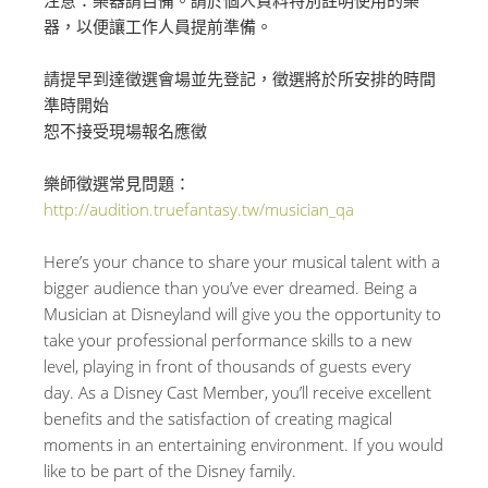
器，以便讓工作人員提前準備。
請提早到達徵選會場並先登記，徵選將於所安排的時間
準時開始
恕不接受現場報名應徵
樂師徵選常見問題：
http://audition.truefantasy.tw/musician_qa
Here’s your chance to share your musical talent with a
bigger audience than you’ve ever dreamed. Being a
Musician at Disneyland will give you the opportunity to
take your professional performance skills to a new
level, playing in front of thousands of guests every
day. As a Disney Cast Member, you’ll receive excellent
benefits and the satisfaction of creating magical
moments in an entertaining environment. If you would
like to be part of the Disney family.