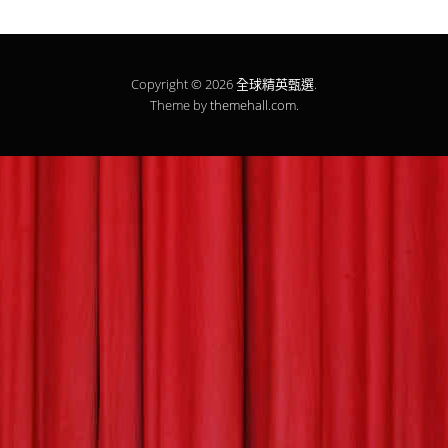
Copyright © 2026
全球精英甄選
.
Theme by
themehall.com
.