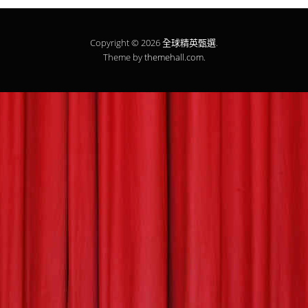
Copyright © 2026
全球精英甄選
.
Theme by
themehall.com
.