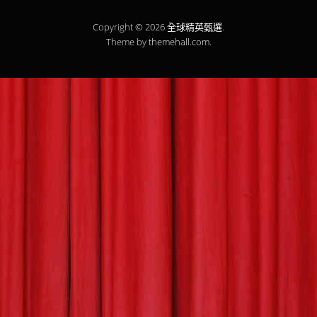
Copyright © 2026
全球精英甄選
.
Theme by
themehall.com
.