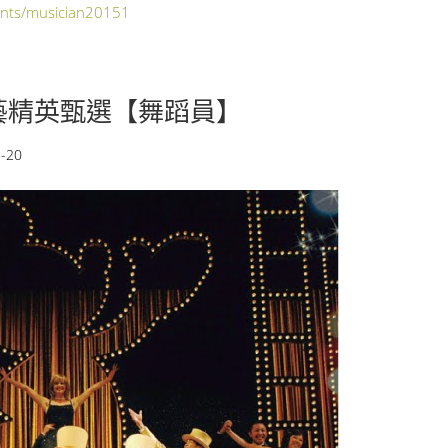
ents/musician20151
藝精英甄選【舞蹈員】
-20