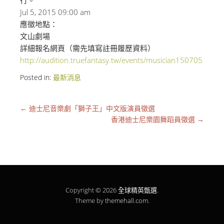
行。
Jul 5, 2015 09:00 am
應徵地點：
文山劇場
詳細報名網頁（需先填寫註冊履歷資料）
http://audition.truefantasy.tw/events/musician150705
Posted in:
最新消息
←
迪士尼音樂劇「獅子王」中文版演員徵選
香港迪士尼樂園舞蹈員徵選
→
Copyright © 2026
全球精英甄選
.
Theme by
themehall.com
.