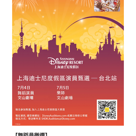
【舞蹈員徵選】