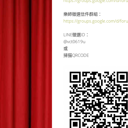
https://groups.google.com/d/for
樂師徵選信件群組：
https://groups.google.com/d/for
LINE徵選ID：
@vct0619u
或
掃描QRCODE